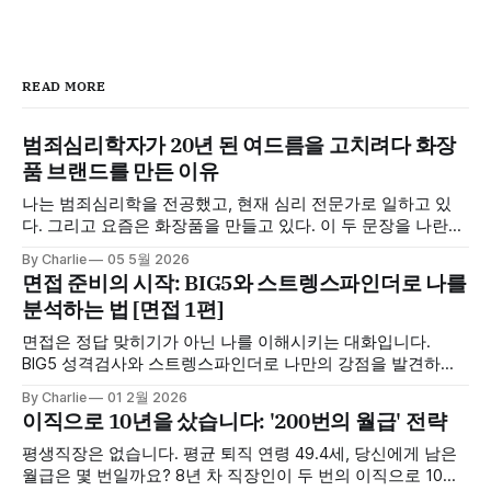
READ MORE
범죄심리학자가 20년 된 여드름을 고치려다 화장
품 브랜드를 만든 이유
나는 범죄심리학을 전공했고, 현재 심리 전문가로 일하고 있
다. 그리고 요즘은 화장품을 만들고 있다. 이 두 문장을 나란히
쓰면 대부분 고개를 갸웃한다. 그래서 어쩌다 여기까지 왔는
By Charlie
05 5월 2026
지, 한번 써두고 싶었다. 20년 동안 나는 내 피부와 전쟁 중이
면접 준비의 시작: BIG5와 스트렝스파인더로 나를
었다 중학교 때부터 여드름이 났다. 처음엔 별거 아니라고 생
분석하는 법 [면접 1편]
각했다. 사춘기니까 곧 나아지겠지 싶었는데, 나아지지 않았
다. 접촉성
면접은 정답 맞히기가 아닌 나를 이해시키는 대화입니다.
BIG5 성격검사와 스트렝스파인더로 나만의 강점을 발견하고,
8년간의 이직 경험에서 얻은 실전 면접 준비 노하우를 지금 바
By Charlie
01 2월 2026
로 확인하세요.
이직으로 10년을 샀습니다: '200번의 월급' 전략
평생직장은 없습니다. 평균 퇴직 연령 49.4세, 당신에게 남은
월급은 몇 번일까요? 8년 차 직장인이 두 번의 이직으로 10년