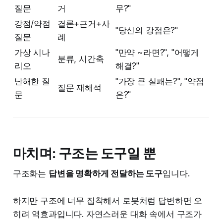
질문
거
무?"
강점/약점
결론+근거+사
"당신의 강점은?"
질문
례
가상 시나
"만약 ~라면?", "어떻게
분류, 시간축
리오
해결?"
난해한 질
"가장 큰 실패는?", "약점
질문 재해석
문
은?"
마치며: 구조는 도구일 뿐
구조화는
답변을 명확하게 전달하는 도구
입니다.
하지만 구조에 너무 집착해서 로봇처럼 답변하면 오
히려 역효과입니다. 자연스러운 대화 속에서 구조가