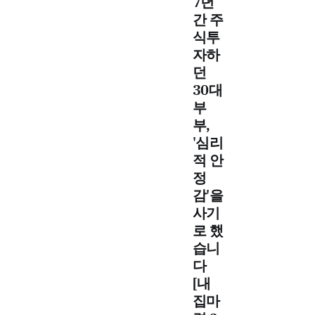
7년
아닌
이유.
간 주
월세
식투
vs 원
자하
리금
던
상환
의 현
30대
금 흐
부
름 구
부,
조 차
'심리
이, 비
대칭
적 안
적 투
정
자 전
감'을
략, 인
사기
플레
이션
로 했
헤지
습니
를 위
다
한 레
[내
버리
지 활
집마
용법