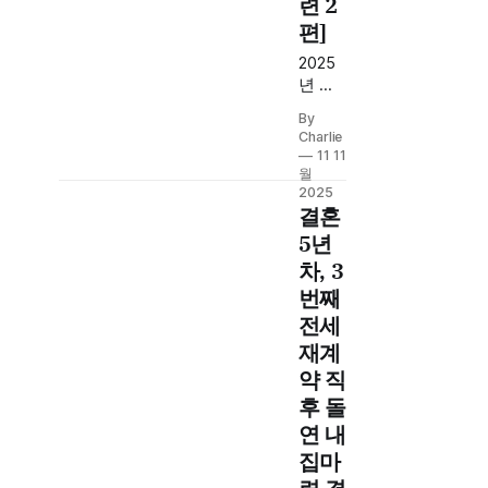
련 2
까지.
편]
서울
에서
2025
밀려
년 생
나지
애최
By
않기
초 내
Charlie
위한
집마
11 11
30대
련 실
월
부부
전 경
2025
의 자
결혼
험담.
산 재
전세
5년
배치
불안
차, 3
전략
해소,
번째
을 소
주거
개합
전세
안정
니다.
성 확
재계
보, 부
약 직
동산
후 돌
투자
연 내
타이
밍 분
집마
석까