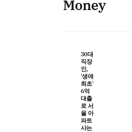
Money
30대
직장
인,
'생애
최초'
6억
대출
로 서
울 아
파트
사는