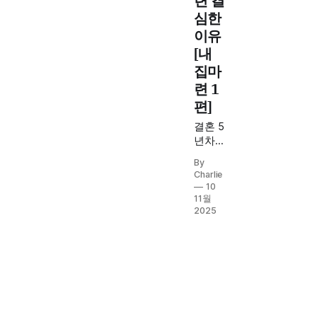
련 결
지. 7
심한
년차
이유
직장
인이
[내
금융
집마
자산
련 1
을 바
편]
탕으
로 첫
결혼 5
주택
년차
구매
부부
를 결
By
의 전
Charlie
단한
세 재
10
과정
계약
11월
을 공
실전
2025
유합
경험
니다.
담.
2021
년 전
세난,
2023
년 역