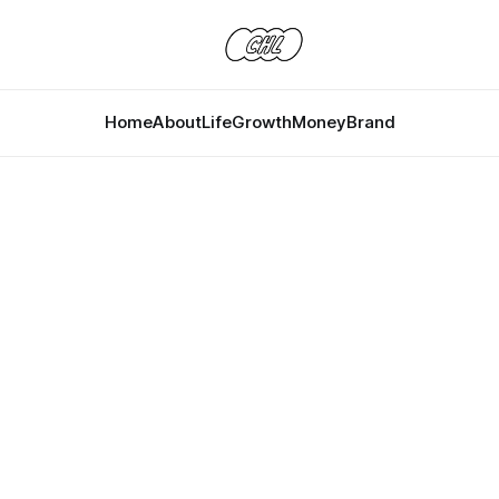
Home
About
Life
Growth
Money
Brand