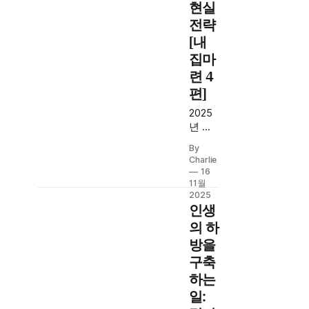
현실
전략
[내
집마
련 4
편]
2025
년 생
애최
By
초 주
Charlie
택구
16
매 레
11월
버리
2025
인생
지 완
전 정
의 하
복.
방을
LTV
구축
70%,
하는
대출
한도 6
일:
억 원,