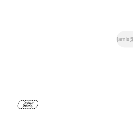
전세,
2025
년 집
값 회
복을
직접
겪으
며 배
운 내
집마
련의
타이
밍. 신
혼부
부 주
거 안
정을
위한
실질
적 인
사이
트를