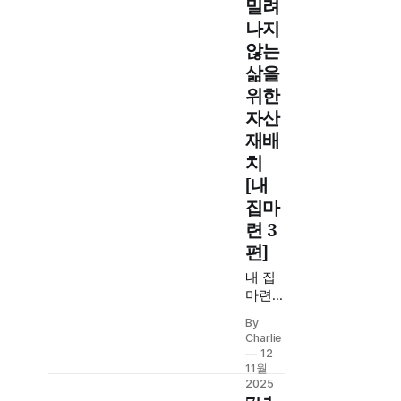
밀려
DSR
나지
40%
않는
규제
통과
삶을
전략.
위한
맞벌
자산
이 부
재배
부 실
전 시
치
뮬레
[내
이션
집마
과 8.5
련 3
억 원
최적
편]
구간
내 집
분석
마련
까지.
이 단
By
순한
Charlie
부동
12
산 투
11월
자가
2025