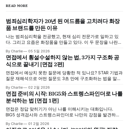
READ MORE
범죄심리학자가 20년 된 여드름을 고치려다 화장
품 브랜드를 만든 이유
나는 범죄심리학을 전공했고, 현재 심리 전문가로 일하고 있
다. 그리고 요즘은 화장품을 만들고 있다. 이 두 문장을 나란히
쓰면 대부분 고개를 갸웃한다. 그래서 어쩌다 여기까지 왔는
By Charlie
05 5월 2026
지, 한번 써두고 싶었다. 20년 동안 나는 내 피부와 전쟁 중이
면접에서 횡설수설하지 않는 법, 3가지 구조화 공
었다 중학교 때부터 여드름이 났다. 처음엔 별거 아니라고 생
식으로 끝내기 [면접 2편]
각했다. 사춘기니까 곧 나아지겠지 싶었는데, 나아지지 않았
다. 접촉성
면접에서 예상치 못한 질문에 당황한 적 있나요? STAR 기법과
질문 재해석으로 어떤 질문도 3초 만에 구조화하는 법을 알려
드립니다. 면접관이 "답변이 명확하네요"라고 느끼게 만드는
By Charlie
02 2월 2026
실전 공식 5가지를 지금 바로 확인하세요.
면접 준비의 시작: BIG5와 스트렝스파인더로 나를
분석하는 법 [면접 1편]
면접은 정답 맞히기가 아닌 나를 이해시키는 대화입니다.
BIG5 성격검사와 스트렝스파인더로 나만의 강점을 발견하고,
8년간의 이직 경험에서 얻은 실전 면접 준비 노하우를 지금 바
By Charlie
01 2월 2026
로 확인하세요.